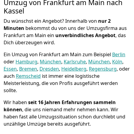
Umzug von Frankfurt am Main nach
Kassel
Du wünschst ein Angebot? Innerhalb von
nur 2
Minuten
bekommst du von uns der Umzugsfirma aus
Frankfurt am Main ein
unverbindliches Angebot
, das
Dich überzeugen wird.
Ein Umzug von Frankfurt am Main zum Beispiel
Berlin
oder
Hamburg
,
München
,
Karlsruhe
,
München
,
Köln
,
Essen
,
Bremen
,
Dresden
,
Heidelberg
,
Regensburg
, oder
auch
Remscheid
ist immer eine logistische
Meisterleistung, die von Profis ausgeführt werden
sollte.
Wir haben
seit
16 Jahren Erfahrungen sammeln
können
, die uns niemand mehr nehmen kann. Wir
haben fast alle Umzugssituation schon durchlebt und
unzählige Umzüge bereits ausgeführt.