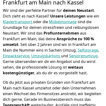
Frankfurt am Main nach Kassel
Wir sind der perfekte Partner für
deinen Neustart
.
Dich zieht es nach Kassel?
Unsere Leistungen
wie ein
Klaviertransport
oder die
Möbelmontage
sind die
Grundlage für deinen stressfreien und reibungslosen
Neustart.
Wir sind das
Profiunternehmen
aus
Frankfurt am Main, das deine
Ansprüche zu 100 %
umsetzt
. Seit über 2 Jahren sind wir in Frankfurt am
Main die Nummer eins in Sachen Umzug,
Selfstorage
,
Einpackservice
,
Umzugskartons
und
Seniorenumzug
.
Gerne übersenden wir dir ein Angebot und du wirst
sehen, die professionelle Lösung ist
weitaus
kostengünstiger
, als du dir es vorgestellt hast.
Ob du jetzt aus privaten Gründen von Frankfurt am
Main nach Kassel umziehst oder dein Unternehmen
einen Wechsel des Firmensitzes anstrebt, wir begleiten
dich gerne. Gerade im Businessbereich muss das
Tagesgeschäft
weiterlaufen, Ausfälle sind ineffektiv