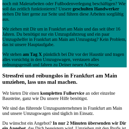
noch mit Malerarbeiten oder Fußbodenverlegung beschäftigen? Wie
soll das zeitlich funktionieren? Unsere
geschulten Handwerker
stehen Dir hier gerne zur Seite und führen diese Arbeiten sorgfältig
aus.
Wir ziehen mit Dir um in Frankfurt am Main und das seit über 16
Jahren. Du benötigst nur ein Umzugsfahrzeug und ein paar
Umzugshelfer in Frankfurt am Main am Umzugstag? Kein Problem,
das ist unsere Hauptaufgabe.
Wir stehen
am Tag X
pünktlich bei Dir vor der Haustür und tragen
alles vorsichtig in den Umzugswagen, verstauen alles
ordnungsgemäß und fahren zu Deiner neuen Adresse.
Stressfrei und reibungslos in Frankfurt am Main
umziehen, lass uns mal machen.
Wir bieten Dir einen
kompletten Fullservice
an oder einzelne
Bausteine, ganz wie Du unsere Hilfe benötigst.
Wir sind das führende Umzugsunternehmen in Frankfurt am Main
und unsere Umzugswagen sind täglich im Einsatz.
Du wünschst ein Angebot?
In nur 2 Minuten übersenden wir Dir
ein Angebot
, das Dich begeistern wird. Umziehen mit den Profis ist