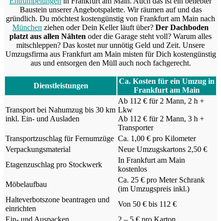
Entrümpelungen
in Frankfurt am Main. Auch das ist ein beliebter
Baustein unserer Angebotspalette. Wir räumen auf und das
gründlich. Du möchtest kostengünstig von Frankfurt am Main nach
München
ziehen oder Dein Keller läuft über?
Der Dachboden
platzt aus allen Nähten
oder die Garage steht voll? Warum alles
mitschleppen? Das kostet nur unnötig Geld und Zeit. Unsere
Umzugsfirma aus Frankfurt am Main misten für Dich kostengünstig
aus und entsorgen den Müll auch noch fachgerecht.
Ca. Kosten für ein Umzug in
Dienstleistungen
Frankfurt am Main
Ab 112 € für 2 Mann, 2 h +
Transport bei Nahumzug bis 30 km
Lkw
inkl. Ein- und Ausladen
Ab 112 € für 2 Mann, 3 h +
Transporter
Transportzuschlag für Fernumzüge
Ca. 1,00 € pro Kilometer
Verpackungsmaterial
Neue Umzugskartons 2,50 €
In Frankfurt am Main
Etagenzuschlag pro Stockwerk
kostenlos
Ca. 25 € pro Meter Schrank
Möbelaufbau
(im Umzugspreis inkl.)
Halteverbotszone beantragen und
Von 50 € bis 112 €
einrichten
Ein- und Auspacken
2 – 5 € pro Karton