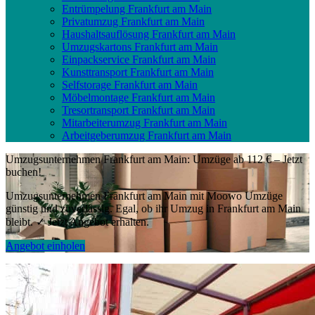
Entrümpelung Frankfurt am Main
Privatumzug Frankfurt am Main
Haushaltsauflösung Frankfurt am Main
Umzugskartons Frankfurt am Main
Einpackservice Frankfurt am Main
Kunsttransport Frankfurt am Main
Selfstorage Frankfurt am Main
Möbelmontage Frankfurt am Main
Tresortransport Frankfurt am Main
Mitarbeiterumzug Frankfurt am Main
Arbeitgeberumzug Frankfurt am Main
Umzugsunternehmen Frankfurt am Main: Umzüge ab 112 € – Jetzt
buchen!
Umzugsunternehmen Frankfurt am Main mit Moowo Umzüge
günstig und zuverlässig. Egal, ob ihr Umzug in Frankfurt am Main
bleibt. ✓ Jetzt Angebot erhalten.
Angebot einholen